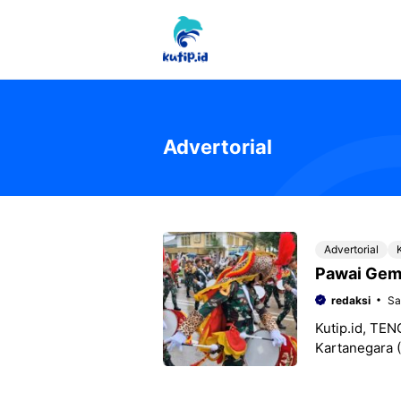
Langsung
ke
isi
Advertorial
Advertorial
Pawai Gem
redaksi
Sa
Kutip.id, TE
Kartanegara 
penuh semang
Genderang Su