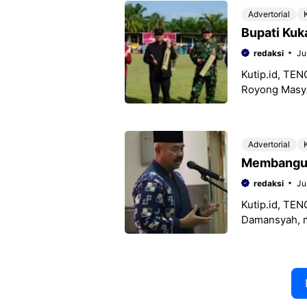
Advertorial
Bupati Kuk
redaksi
Ju
Kutip.id, TE
Royong Masya
Kutai Kartan
lapisan masya
Advertorial
Membangun 
redaksi
Ju
Kutip.id, TEN
Damansyah, 
pengembangan 
wilayahnya. U