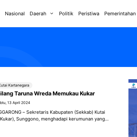
Nasional
Daerah
Politik
Peristiwa
Pemerintahan
Kutai Kartanegara
ilang Taruna Wreda Memukau Kukar
btu, 13 April 2024
NGGARONG – Sekretaris Kabupaten (Sekkab) Kutai
(Kukar), Sunggono, menghadapi kerumunan yang
at saat melepas peserta Kirab Drumband
ling Canka Lokananta Taruna