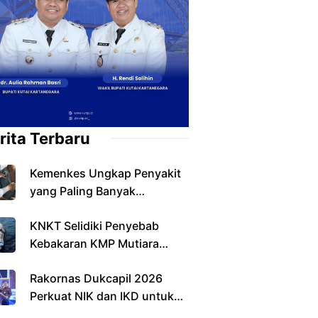
rita Terbaru
Kemenkes Ungkap Penyakit
yang Paling Banyak
Ditemukan pada Warga
KNKT Selidiki Penyebab
Indonesia
Kebakaran KMP Mutiara
Sentosa II, Operasi SAR
Rakornas Dukcapil 2026
Resmi Berakhir
Perkuat NIK dan IKD untuk
Layanan Digital