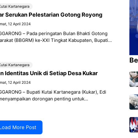
Kutai Kartanegara
ar Serukan Pelestarian Gotong Royong
mat, 12 April 2024
NGGARONG – Pada peringatan Bulan Bhakti Gotong
rakat (BBGRM) ke-XXI Tingkat Kabupaten, Bupati
egara (Kukar), Edi Damansyah, mengimbau seluruh
rakat agar
Be
Kutai Kartanegara
Identitas Unik di Setiap Desa Kukar
mat, 12 April 2024
GGARONG – Bupati Kutai Kartanegara (Kukar), Edi
menyampaikan dorongan penting untuk
identitas unik di setiap desa dan kelurahan di
paya ini
Load More Post