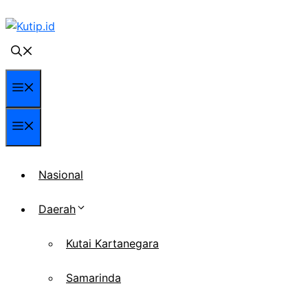
Langsung
ke
isi
Menu
Menu
Nasional
Daerah
Kutai Kartanegara
Samarinda