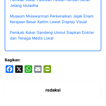
Jelang Iduladha
Museum Mulawarman Perkenalkan Jejak Enam
Kerajaan Besar Kaltim Lewat Display Visual
Pemkab Kukar Gandeng Unmul Siapkan Dokter
dan Tenaga Medis Lokal
Bagikan:
F
X
W
E
Pr
a
h
m
in
c
at
ai
tF
e
s
l
ri
redaksi
b
A
e