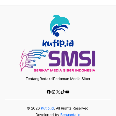
Tentang
Redaksi
Pedoman Media Siber
Facebook
Instagram
X
TikTok
YouTube
© 2026
Kutip.id
, All Rights Reserved.
Developed by
Benuanta.id