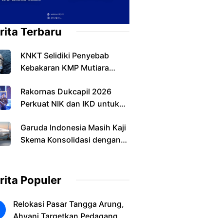
rita Terbaru
KNKT Selidiki Penyebab
Kebakaran KMP Mutiara
Sentosa II, Operasi SAR
Rakornas Dukcapil 2026
Resmi Berakhir
Perkuat NIK dan IKD untuk
Layanan Digital
Garuda Indonesia Masih Kaji
Skema Konsolidasi dengan
Pelita Air
rita Populer
Relokasi Pasar Tangga Arung,
Ahyani Targetkan Pedagang