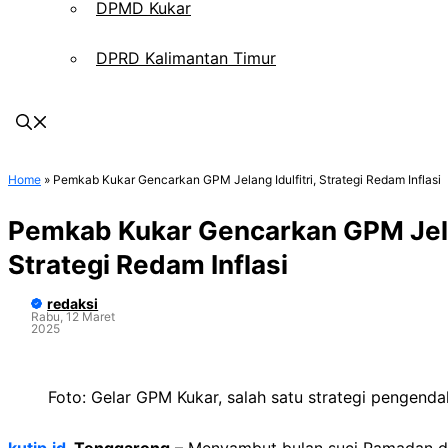
DPMD Kukar
DPRD Kalimantan Timur
Home
»
Pemkab Kukar Gencarkan GPM Jelang Idulfitri, Strategi Redam Inflasi
Pemkab Kukar Gencarkan GPM Jelan
Strategi Redam Inflasi
redaksi
Rabu, 12 Maret
2025
Foto: Gelar GPM Kukar, salah satu strategi pengendali
kutip.id
, Tenggarong
– Menyambut bulan suci Ramadan dan