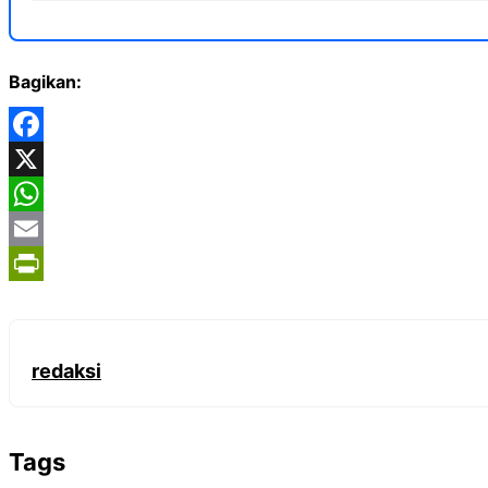
Bagikan:
Facebook
X
WhatsApp
Email
PrintFriendly
redaksi
Tags