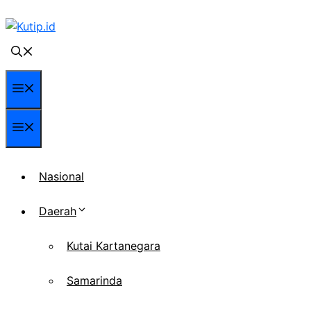
Langsung
ke
isi
Menu
Menu
Nasional
Daerah
Kutai Kartanegara
Samarinda