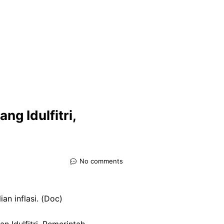
g Idulfitri,
No comments
an inflasi. (Doc)
 Idulfitri, Pemerintah