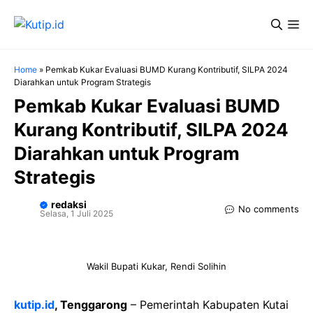
Langsung
Me
ke
isi
Home
»
Pemkab Kukar Evaluasi BUMD Kurang Kontributif, SILPA 2024
Diarahkan untuk Program Strategis
Pemkab Kukar Evaluasi BUMD
Kurang Kontributif, SILPA 2024
Diarahkan untuk Program
Strategis
redaksi
No comments
Selasa, 1 Juli 2025
Wakil Bupati Kukar, Rendi Solihin
kutip.id
, Tenggarong
– Pemerintah Kabupaten Kutai