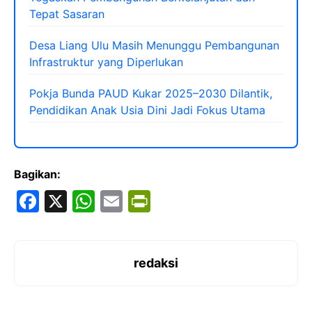
Tepat Sasaran
Desa Liang Ulu Masih Menunggu Pembangunan
Infrastruktur yang Diperlukan
Pokja Bunda PAUD Kukar 2025–2030 Dilantik,
Pendidikan Anak Usia Dini Jadi Fokus Utama
Bagikan:
F
X
W
E
Pr
a
h
m
in
c
at
ai
tF
e
s
l
ri
redaksi
b
A
e