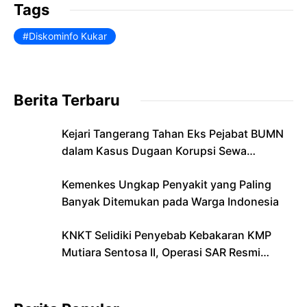
o
p
n
Tags
o
p
dl
Diskominfo Kukar
k
y
Berita Terbaru
Kejari Tangerang Tahan Eks Pejabat BUMN
dalam Kasus Dugaan Korupsi Sewa
Pesawat
Kemenkes Ungkap Penyakit yang Paling
Banyak Ditemukan pada Warga Indonesia
KNKT Selidiki Penyebab Kebakaran KMP
Mutiara Sentosa II, Operasi SAR Resmi
Berakhir