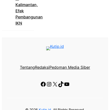
Kalimantan,
Efek
Pembangunan
IKN
Tentang
Redaksi
Pedoman Media Siber
Facebook
Instagram
X
TikTok
YouTube
© 2026
Kutip.id
, All Rights Reserved.