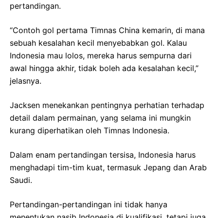
pertandingan.
“Contoh gol pertama Timnas China kemarin, di mana
sebuah kesalahan kecil menyebabkan gol. Kalau
Indonesia mau lolos, mereka harus sempurna dari
awal hingga akhir, tidak boleh ada kesalahan kecil,”
jelasnya.
Jacksen menekankan pentingnya perhatian terhadap
detail dalam permainan, yang selama ini mungkin
kurang diperhatikan oleh Timnas Indonesia.
Dalam enam pertandingan tersisa, Indonesia harus
menghadapi tim-tim kuat, termasuk Jepang dan Arab
Saudi.
Pertandingan-pertandingan ini tidak hanya
menentukan nasib Indonesia di kualifikasi, tetapi juga