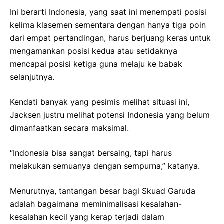
Ini berarti Indonesia, yang saat ini menempati posisi
kelima klasemen sementara dengan hanya tiga poin
dari empat pertandingan, harus berjuang keras untuk
mengamankan posisi kedua atau setidaknya
mencapai posisi ketiga guna melaju ke babak
selanjutnya.
Kendati banyak yang pesimis melihat situasi ini,
Jacksen justru melihat potensi Indonesia yang belum
dimanfaatkan secara maksimal.
“Indonesia bisa sangat bersaing, tapi harus
melakukan semuanya dengan sempurna,” katanya.
Menurutnya, tantangan besar bagi Skuad Garuda
adalah bagaimana meminimalisasi kesalahan-
kesalahan kecil yang kerap terjadi dalam