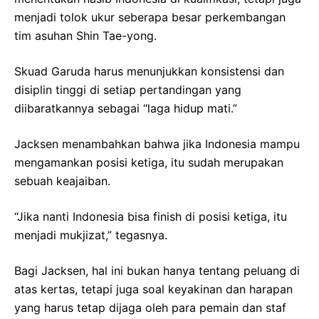
menjadi tolok ukur seberapa besar perkembangan
tim asuhan Shin Tae-yong.
Skuad Garuda harus menunjukkan konsistensi dan
disiplin tinggi di setiap pertandingan yang
diibaratkannya sebagai “laga hidup mati.”
Jacksen menambahkan bahwa jika Indonesia mampu
mengamankan posisi ketiga, itu sudah merupakan
sebuah keajaiban.
“Jika nanti Indonesia bisa finish di posisi ketiga, itu
menjadi mukjizat,” tegasnya.
Bagi Jacksen, hal ini bukan hanya tentang peluang di
atas kertas, tetapi juga soal keyakinan dan harapan
yang harus tetap dijaga oleh para pemain dan staf