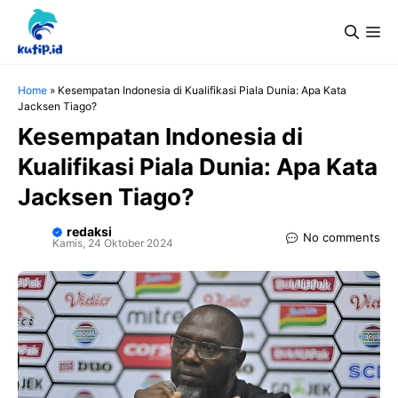
Langsung
Me
ke
isi
Home
»
Kesempatan Indonesia di Kualifikasi Piala Dunia: Apa Kata
Jacksen Tiago?
Kesempatan Indonesia di
Kualifikasi Piala Dunia: Apa Kata
Jacksen Tiago?
redaksi
No comments
Kamis, 24 Oktober 2024