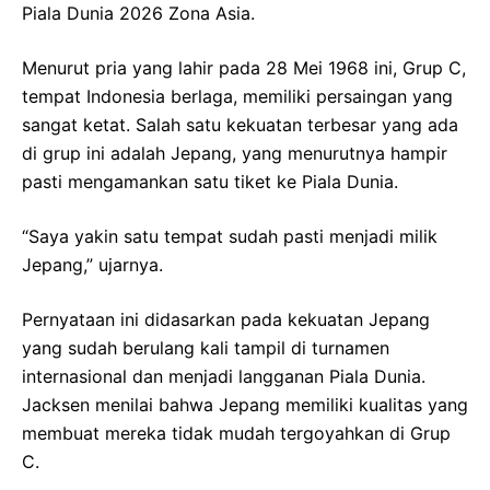
Piala Dunia 2026 Zona Asia.
Menurut pria yang lahir pada 28 Mei 1968 ini, Grup C,
tempat Indonesia berlaga, memiliki persaingan yang
sangat ketat. Salah satu kekuatan terbesar yang ada
di grup ini adalah Jepang, yang menurutnya hampir
pasti mengamankan satu tiket ke Piala Dunia.
“Saya yakin satu tempat sudah pasti menjadi milik
Jepang,” ujarnya.
Pernyataan ini didasarkan pada kekuatan Jepang
yang sudah berulang kali tampil di turnamen
internasional dan menjadi langganan Piala Dunia.
Jacksen menilai bahwa Jepang memiliki kualitas yang
membuat mereka tidak mudah tergoyahkan di Grup
C.