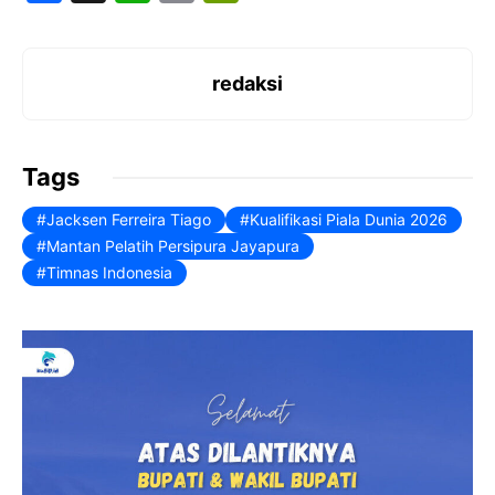
a
h
m
in
c
at
ai
tF
e
s
l
ri
redaksi
b
A
e
o
p
n
Tags
o
p
dl
Jacksen Ferreira Tiago
Kualifikasi Piala Dunia 2026
k
y
Mantan Pelatih Persipura Jayapura
Timnas Indonesia