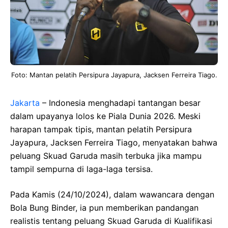
Foto: Mantan pelatih Persipura Jayapura, Jacksen Ferreira Tiago.
Jakarta
– Indonesia menghadapi tantangan besar
dalam upayanya lolos ke Piala Dunia 2026. Meski
harapan tampak tipis, mantan pelatih Persipura
Jayapura, Jacksen Ferreira Tiago, menyatakan bahwa
peluang Skuad Garuda masih terbuka jika mampu
tampil sempurna di laga-laga tersisa.
Pada Kamis (24/10/2024), dalam wawancara dengan
Bola Bung Binder, ia pun memberikan pandangan
realistis tentang peluang Skuad Garuda di Kualifikasi