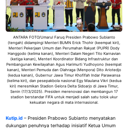
ANTARA FOTO/Umarul Faruq Presiden Prabowo Subianto
(tengah) didampingi Menteri BUMN Erick Thohir (keempat kiri),
Menteri Pekerjaan Umum dan Perumahan Rakyat (PUPR) Dody
Hanggodo (kelima kanan), Menteri Dalam Negeri Tito Karnavian
(ketiga kanan), Menteri Koordinator Bidang Infrastruktur dan
Pembangunan Kewilayahan Agus Harimurti Yudhoyono (keempat
kanan), Menteri Pemuda dan Olahraga (Menpora) Dito Ariotedjo
(kedua kanan), Gubernur Jawa Timur Khofifah Indar Parawansa
(kelima kiri), dan pesepakbola nasional Egy Maulana Vikri (kedua
kiri) meresmikan Stadion Gelora Delta Sidoarjo di Jawa Timur,
Senin (17/3/2025). Presiden merenovasi dan membangun 17
stadion berstandar FIFA untuk menjadi salah satu tolok ukur
kekuatan negara di mata internasional.
Kutip.id
– Presiden Prabowo Subianto menyatakan
dukungan penuhnya terhadap inisiatif Ketua Umum