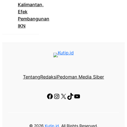
Kalimantan,
Efek
Pembangunan
IKN
Tentang
Redaksi
Pedoman Media Siber
Facebook
Instagram
X
TikTok
YouTube
© 2026
Kutip.id
, All Rights Reserved.