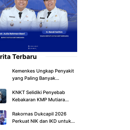
rita Terbaru
Kemenkes Ungkap Penyakit
yang Paling Banyak
Ditemukan pada Warga
KNKT Selidiki Penyebab
Indonesia
Kebakaran KMP Mutiara
Sentosa II, Operasi SAR
Rakornas Dukcapil 2026
Resmi Berakhir
Perkuat NIK dan IKD untuk
Layanan Digital