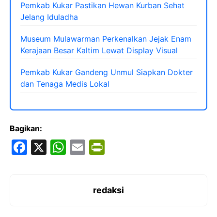
Pemkab Kukar Pastikan Hewan Kurban Sehat
Jelang Iduladha
Museum Mulawarman Perkenalkan Jejak Enam
Kerajaan Besar Kaltim Lewat Display Visual
Pemkab Kukar Gandeng Unmul Siapkan Dokter
dan Tenaga Medis Lokal
Bagikan:
F
X
W
E
Pr
a
h
m
in
c
at
ai
tF
e
s
l
ri
redaksi
b
A
e