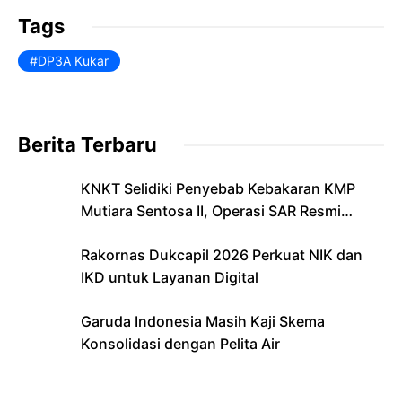
o
p
n
Tags
o
p
dl
DP3A Kukar
k
y
Berita Terbaru
KNKT Selidiki Penyebab Kebakaran KMP
Mutiara Sentosa II, Operasi SAR Resmi
Berakhir
Rakornas Dukcapil 2026 Perkuat NIK dan
IKD untuk Layanan Digital
Garuda Indonesia Masih Kaji Skema
Konsolidasi dengan Pelita Air