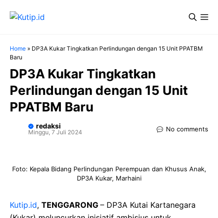
Langsung
Me
ke
isi
Home
»
DP3A Kukar Tingkatkan Perlindungan dengan 15 Unit PPATBM
Baru
DP3A Kukar Tingkatkan
Perlindungan dengan 15 Unit
PPATBM Baru
redaksi
No comments
Minggu, 7 Juli 2024
Foto: Kepala Bidang Perlindungan Perempuan dan Khusus Anak,
DP3A Kukar, Marhaini
Kutip.id
,
TENGGARONG
– DP3A Kutai Kartanegara
(Kukar) meluncurkan inisiatif ambisius untuk