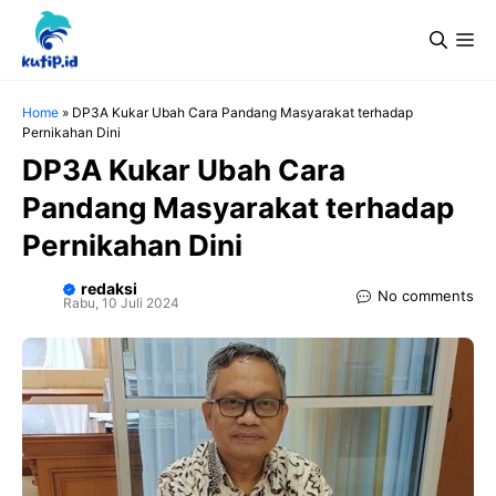
Langsung
Me
ke
isi
Home
»
DP3A Kukar Ubah Cara Pandang Masyarakat terhadap
Pernikahan Dini
DP3A Kukar Ubah Cara
Pandang Masyarakat terhadap
Pernikahan Dini
redaksi
No comments
Rabu, 10 Juli 2024