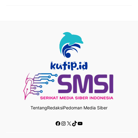
Tentang
Redaksi
Pedoman Media Siber
Facebook
Instagram
X
TikTok
YouTube