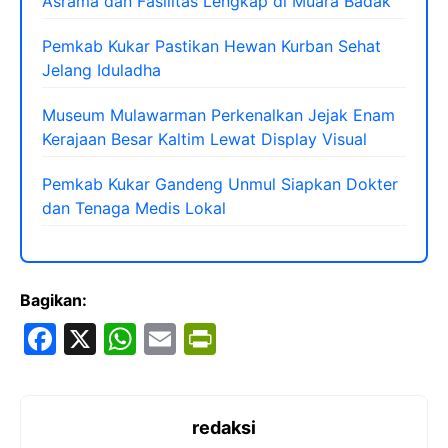
Asrama dan Fasilitas Lengkap di Muara Badak
Pemkab Kukar Pastikan Hewan Kurban Sehat
Jelang Iduladha
Museum Mulawarman Perkenalkan Jejak Enam
Kerajaan Besar Kaltim Lewat Display Visual
Pemkab Kukar Gandeng Unmul Siapkan Dokter
dan Tenaga Medis Lokal
Bagikan:
F
X
W
E
Pr
a
h
m
in
c
at
ai
tF
e
s
l
ri
redaksi