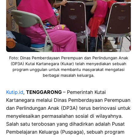
Foto: Dinas Pemberdayaan Perempuan dan Perlindungan Anak
(DP3A) Kutai Kartanegara (Kukar) telah menyediakan sebuah
program unggulan untuk membantu masyarakat mengatasi
berbagai masalah keluarga.
Kutip.id
,
TENGGARONG
– Pemerintah Kutai
Kartanegara melalui Dinas Pemberdayaan Perempuan
dan Perlindungan Anak (DP3A) terus berinovasi untuk
menyelesaikan permasalahan sosial di wilayahnya.
Salah satu terobosan yang dihadirkan adalah Pusat
Pembelajaran Keluarga (Puspaga), sebuah program