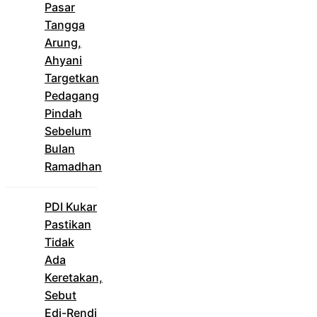
Pasar
Tangga
Arung,
Ahyani
Targetkan
Pedagang
Pindah
Sebelum
Bulan
Ramadhan
PDI Kukar
Pastikan
Tidak
Ada
Keretakan,
Sebut
Edi-Rendi