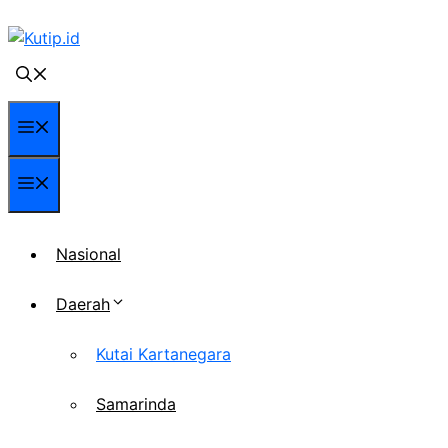
Langsung
ke
isi
Menu
Menu
Nasional
Daerah
Kutai Kartanegara
Samarinda