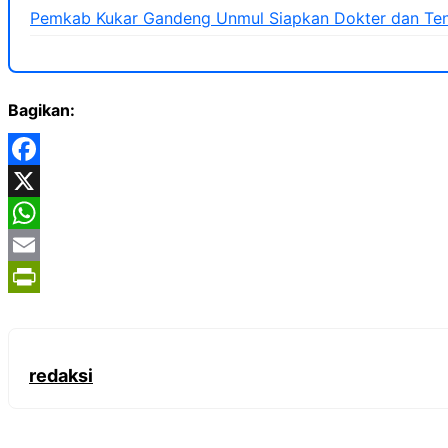
Pemkab Kukar Gandeng Unmul Siapkan Dokter dan Ten
Bagikan:
Facebook
X
WhatsApp
Email
PrintFriendly
redaksi