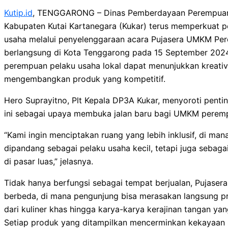
Kutip.id
, TENGGARONG – Dinas Pemberdayaan Perempuan
Kabupaten Kutai Kartanegara (Kukar) terus memperkuat 
usaha melalui penyelenggaraan acara Pujasera UMKM Per
berlangsung di Kota Tenggarong pada 15 September 2024 
perempuan pelaku usaha lokal dapat menunjukkan kreativ
mengembangkan produk yang kompetitif.
Hero Suprayitno, Plt Kepala DP3A Kukar, menyoroti pentin
ini sebagai upaya membuka jalan baru bagi UMKM perem
“Kami ingin menciptakan ruang yang lebih inklusif, di ma
dipandang sebagai pelaku usaha kecil, tetapi juga sebag
di pasar luas,” jelasnya.
Tidak hanya berfungsi sebagai tempat berjualan, Pujase
berbeda, di mana pengunjung bisa merasakan langsung p
dari kuliner khas hingga karya-karya kerajinan tangan yang 
Setiap produk yang ditampilkan mencerminkan kekayaan 