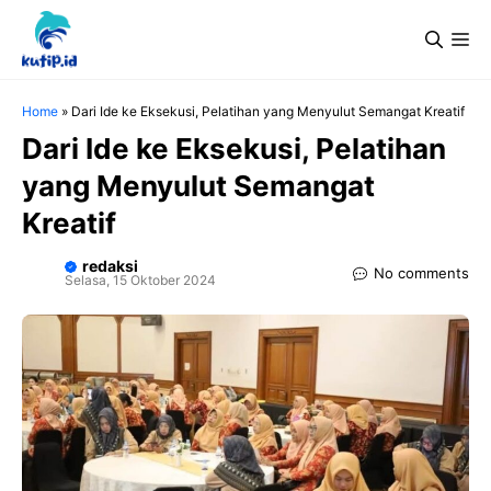
Langsung
Me
ke
isi
Home
»
Dari Ide ke Eksekusi, Pelatihan yang Menyulut Semangat Kreatif
Dari Ide ke Eksekusi, Pelatihan
yang Menyulut Semangat
Kreatif
redaksi
No comments
Selasa, 15 Oktober 2024