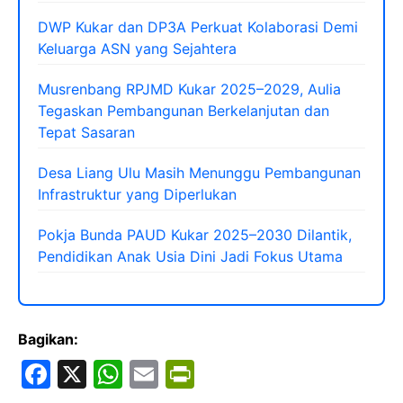
DWP Kukar dan DP3A Perkuat Kolaborasi Demi
Keluarga ASN yang Sejahtera
Musrenbang RPJMD Kukar 2025–2029, Aulia
Tegaskan Pembangunan Berkelanjutan dan
Tepat Sasaran
Desa Liang Ulu Masih Menunggu Pembangunan
Infrastruktur yang Diperlukan
Pokja Bunda PAUD Kukar 2025–2030 Dilantik,
Pendidikan Anak Usia Dini Jadi Fokus Utama
Bagikan:
F
X
W
E
Pr
a
h
m
in