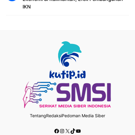
IKN
Tentang
Redaksi
Pedoman Media Siber
Facebook
Instagram
X
TikTok
YouTube