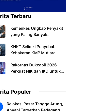
rita Terbaru
Kemenkes Ungkap Penyakit
yang Paling Banyak
Ditemukan pada Warga
KNKT Selidiki Penyebab
Indonesia
Kebakaran KMP Mutiara
Sentosa II, Operasi SAR
Rakornas Dukcapil 2026
Resmi Berakhir
Perkuat NIK dan IKD untuk
Layanan Digital
rita Populer
Relokasi Pasar Tangga Arung,
Ahyani Targetkan Pedagang