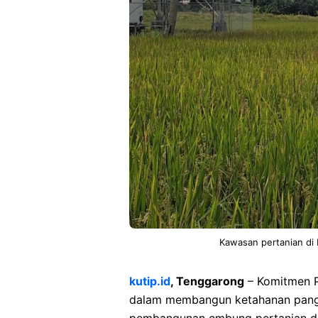
Kawasan pertanian di K
kutip.id
, Tenggarong
– Komitmen P
dalam membangun ketahanan panga