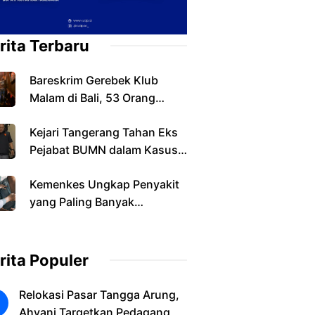
rita Terbaru
Bareskrim Gerebek Klub
Malam di Bali, 53 Orang
Diamankan dalam Kasus
Kejari Tangerang Tahan Eks
Narkoba
Pejabat BUMN dalam Kasus
Dugaan Korupsi Sewa
Kemenkes Ungkap Penyakit
Pesawat
yang Paling Banyak
Ditemukan pada Warga
Indonesia
rita Populer
Relokasi Pasar Tangga Arung,
Ahyani Targetkan Pedagang