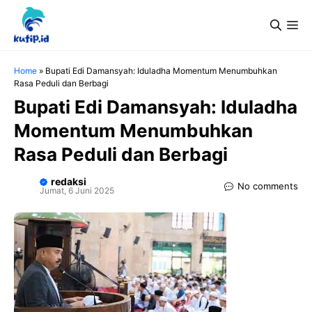
Langsung
Me
ke
isi
Home
»
Bupati Edi Damansyah: Iduladha Momentum Menumbuhkan
Rasa Peduli dan Berbagi
Bupati Edi Damansyah: Iduladha
Momentum Menumbuhkan
Rasa Peduli dan Berbagi
redaksi
No comments
Jumat, 6 Juni 2025