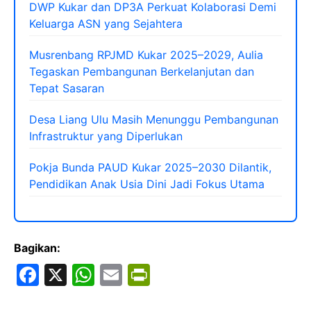
DWP Kukar dan DP3A Perkuat Kolaborasi Demi
Keluarga ASN yang Sejahtera
Musrenbang RPJMD Kukar 2025–2029, Aulia
Tegaskan Pembangunan Berkelanjutan dan
Tepat Sasaran
Desa Liang Ulu Masih Menunggu Pembangunan
Infrastruktur yang Diperlukan
Pokja Bunda PAUD Kukar 2025–2030 Dilantik,
Pendidikan Anak Usia Dini Jadi Fokus Utama
Bagikan:
F
X
W
E
Pr
a
h
m
in