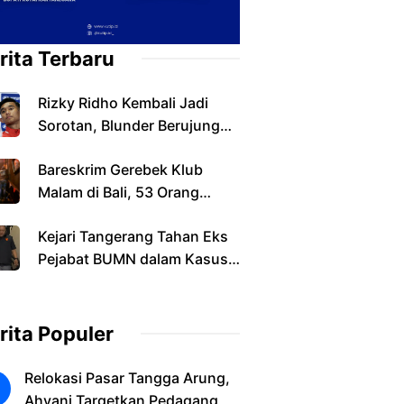
rita Terbaru
Rizky Ridho Kembali Jadi
Sorotan, Blunder Berujung
Indonesia Tersingkir
Bareskrim Gerebek Klub
Malam di Bali, 53 Orang
Diamankan dalam Kasus
Kejari Tangerang Tahan Eks
Narkoba
Pejabat BUMN dalam Kasus
Dugaan Korupsi Sewa
Pesawat
rita Populer
Relokasi Pasar Tangga Arung,
Ahyani Targetkan Pedagang