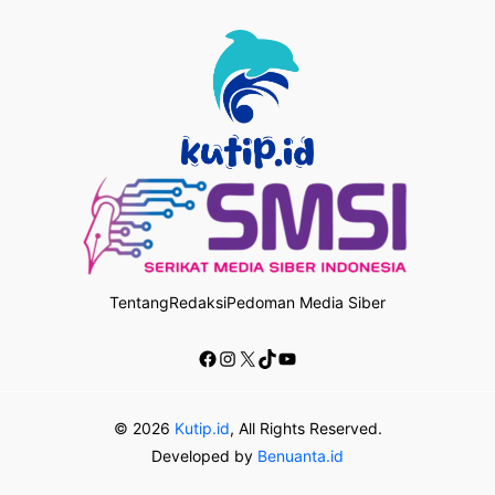
Tentang
Redaksi
Pedoman Media Siber
Facebook
Instagram
X
TikTok
YouTube
© 2026
Kutip.id
, All Rights Reserved.
Developed by
Benuanta.id