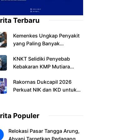
rita Terbaru
Kemenkes Ungkap Penyakit
yang Paling Banyak
Ditemukan pada Warga
KNKT Selidiki Penyebab
Indonesia
Kebakaran KMP Mutiara
Sentosa II, Operasi SAR
Rakornas Dukcapil 2026
Resmi Berakhir
Perkuat NIK dan IKD untuk
Layanan Digital
rita Populer
Relokasi Pasar Tangga Arung,
Ahyani Targetkan Pedagang