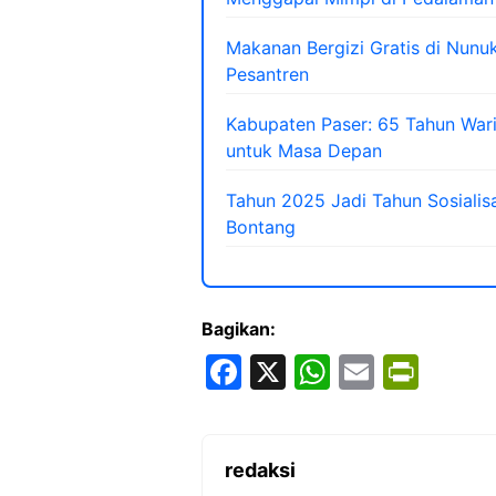
Makanan Bergizi Gratis di Nun
Pesantren
Kabupaten Paser: 65 Tahun Wari
untuk Masa Depan
Tahun 2025 Jadi Tahun Sosialisas
Bontang
Bagikan:
F
X
W
E
Pr
a
h
m
in
c
at
ai
tF
e
s
l
ri
redaksi