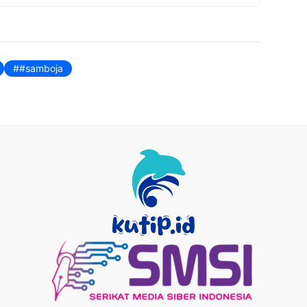
#samboja