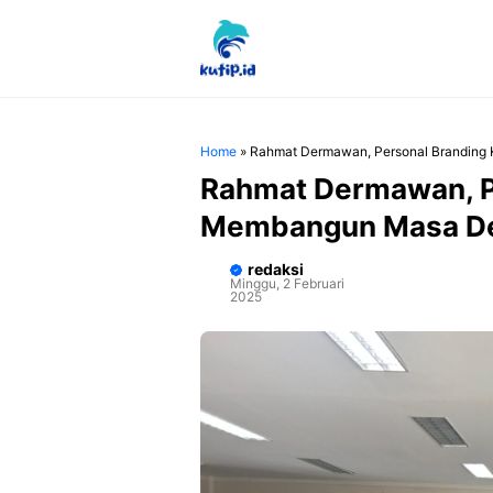
Langsung
ke
isi
Home
»
Rahmat Dermawan, Personal Branding
Rahmat Dermawan, P
Membangun Masa De
redaksi
Minggu, 2 Februari
2025