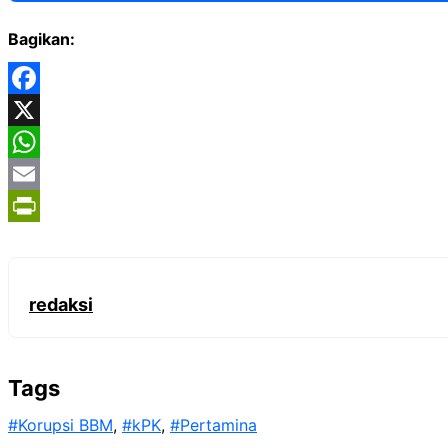
Bagikan:
Facebook
X
WhatsApp
Email
PrintFriendly
redaksi
Tags
#Korupsi BBM
, 
#kPK
, 
#Pertamina