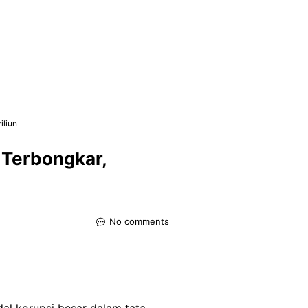
iliun
 Terbongkar,
No comments
l korupsi besar dalam tata