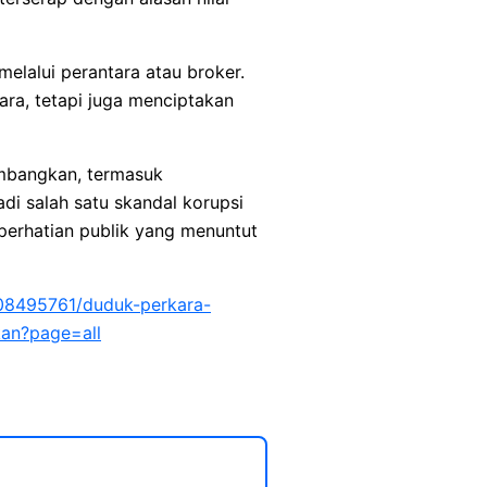
elalui perantara atau broker.
ara, tetapi juga menciptakan
mbangkan, termasuk
i salah satu skandal korupsi
perhatian publik yang menuntut
/08495761/duduk-perkara-
kan?page=all