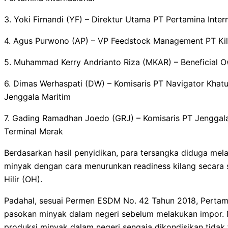
3. Yoki Firnandi (YF) – Direktur Utama PT Pertamina Inter
4. Agus Purwono (AP) – VP Feedstock Management PT Kila
5. Muhammad Kerry Andrianto Riza (MKAR) – Beneficial O
6. Dimas Werhaspati (DW) – Komisaris PT Navigator Khatu
Jenggala Maritim
7. Gading Ramadhan Joedo (GRJ) – Komisaris PT Jenggala
Terminal Merak
Berdasarkan hasil penyidikan, para tersangka diduga mel
minyak dengan cara menurunkan readiness kilang secara 
Hilir (OH).
Padahal, sesuai Permen ESDM No. 42 Tahun 2018, Perta
pasokan minyak dalam negeri sebelum melakukan impor. 
produksi minyak dalam negeri sengaja dikondisikan tidak 