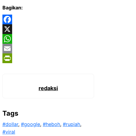
Bagikan:
Facebook
X
WhatsApp
Email
PrintFriendly
redaksi
Tags
#dollar
, 
#google
, 
#heboh
, 
#rupiah
, 
#viral