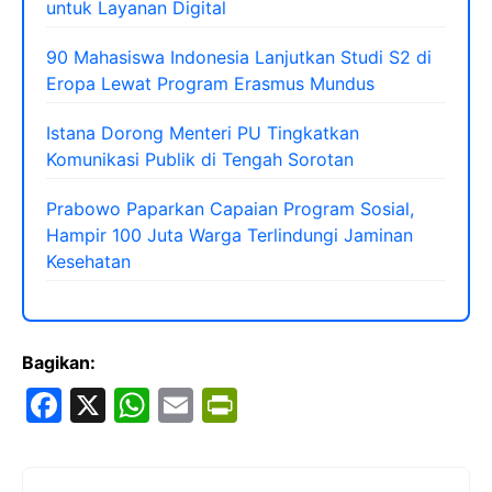
untuk Layanan Digital
90 Mahasiswa Indonesia Lanjutkan Studi S2 di
Eropa Lewat Program Erasmus Mundus
Istana Dorong Menteri PU Tingkatkan
Komunikasi Publik di Tengah Sorotan
Prabowo Paparkan Capaian Program Sosial,
Hampir 100 Juta Warga Terlindungi Jaminan
Kesehatan
Bagikan:
F
X
W
E
Pr
a
h
m
in
c
at
ai
tF