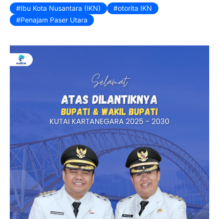
Ibu Kota Nusantara (IKN)
otorita IKN
k
y
Penajam Paser Utara