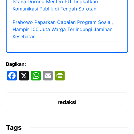
Istana Dorong Menteri PU Tingkatkan
Komunikasi Publik di Tengah Sorotan
Prabowo Paparkan Capaian Program Sosial,
Hampir 100 Juta Warga Terlindungi Jaminan
Kesehatan
Bagikan:
F
X
W
E
Pr
a
h
m
in
c
at
ai
tF
e
s
l
ri
redaksi
b
A
e
o
p
n
Tags
o
p
dl