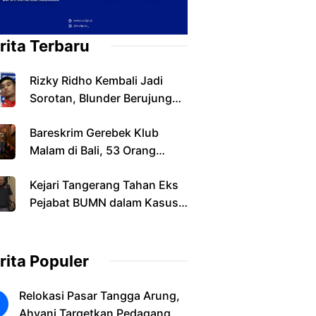
rita Terbaru
Rizky Ridho Kembali Jadi
Sorotan, Blunder Berujung
Indonesia Tersingkir
Bareskrim Gerebek Klub
Malam di Bali, 53 Orang
Diamankan dalam Kasus
Kejari Tangerang Tahan Eks
Narkoba
Pejabat BUMN dalam Kasus
Dugaan Korupsi Sewa
Pesawat
rita Populer
Relokasi Pasar Tangga Arung,
Ahyani Targetkan Pedagang