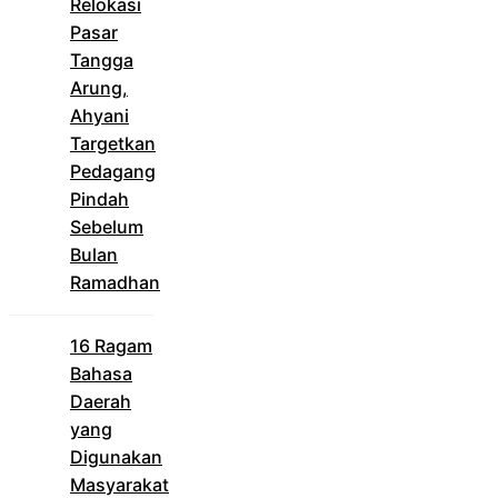
Relokasi
Pasar
Tangga
Arung,
Ahyani
Targetkan
Pedagang
Pindah
Sebelum
Bulan
Ramadhan
16 Ragam
Bahasa
Daerah
yang
Digunakan
Masyarakat