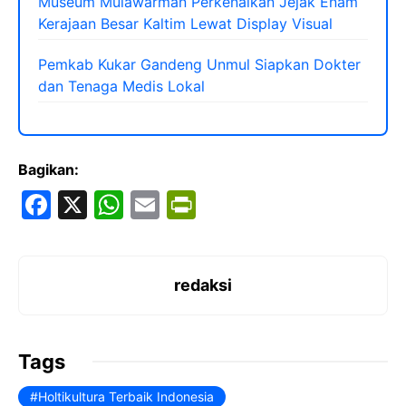
Museum Mulawarman Perkenalkan Jejak Enam
Kerajaan Besar Kaltim Lewat Display Visual
Pemkab Kukar Gandeng Unmul Siapkan Dokter
dan Tenaga Medis Lokal
Bagikan:
F
X
W
E
Pr
a
h
m
in
c
at
ai
tF
e
s
l
ri
redaksi
b
A
e
o
p
n
Tags
o
p
dl
Holtikultura Terbaik Indonesia