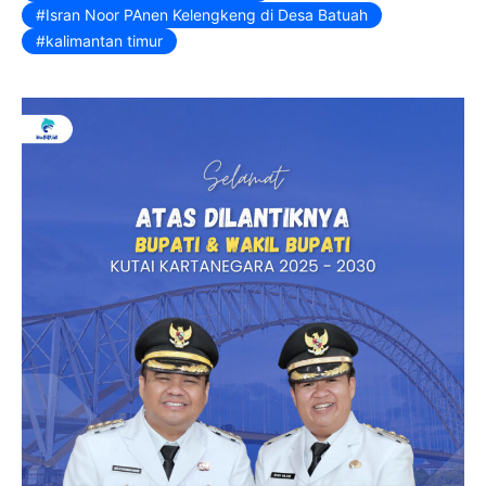
k
y
Isran Noor PAnen Kelengkeng di Desa Batuah
kalimantan timur