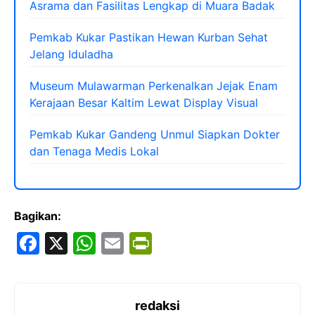
Asrama dan Fasilitas Lengkap di Muara Badak
Pemkab Kukar Pastikan Hewan Kurban Sehat
Jelang Iduladha
Museum Mulawarman Perkenalkan Jejak Enam
Kerajaan Besar Kaltim Lewat Display Visual
Pemkab Kukar Gandeng Unmul Siapkan Dokter
dan Tenaga Medis Lokal
Bagikan:
F
X
W
E
Pr
a
h
m
in
c
at
ai
tF
e
s
l
ri
redaksi