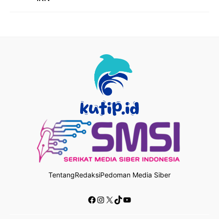
Tentang
Redaksi
Pedoman Media Siber
Facebook
Instagram
X
TikTok
YouTube