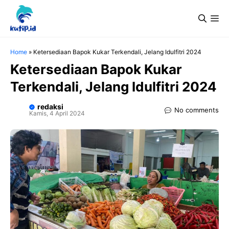
Langsung
Me
ke
isi
Home
»
Ketersediaan Bapok Kukar Terkendali, Jelang Idulfitri 2024
Ketersediaan Bapok Kukar
Terkendali, Jelang Idulfitri 2024
redaksi
No comments
Kamis, 4 April 2024