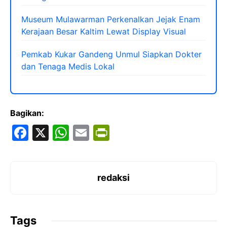
Museum Mulawarman Perkenalkan Jejak Enam
Kerajaan Besar Kaltim Lewat Display Visual
Pemkab Kukar Gandeng Unmul Siapkan Dokter
dan Tenaga Medis Lokal
Bagikan:
F
X
W
E
Pr
a
h
m
in
c
at
ai
tF
e
s
l
ri
redaksi
b
A
e
o
p
n
Tags