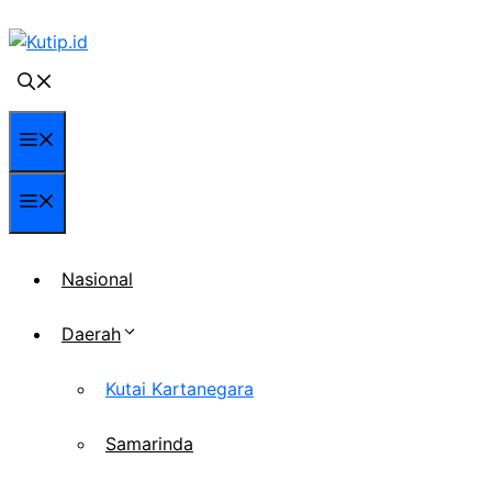
Langsung
ke
isi
Menu
Menu
Nasional
Daerah
Kutai Kartanegara
Samarinda