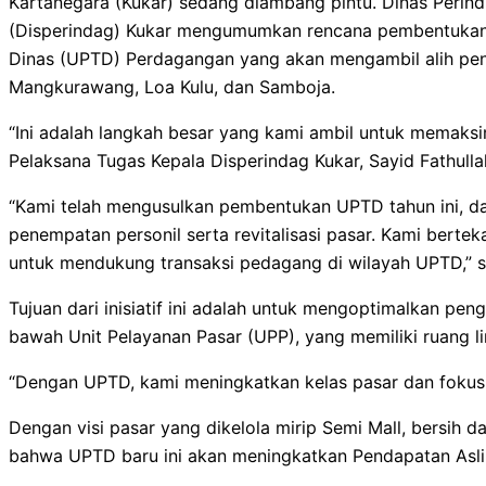
Kartanegara (Kukar) sedang diambang pintu. Dinas Perin
(Disperindag) Kukar mengumumkan rencana pembentukan 
Dinas (UPTD) Perdagangan yang akan mengambil alih pen
Mangkurawang, Loa Kulu, dan Samboja.
“Ini adalah langkah besar yang kami ambil untuk memaksi
Pelaksana Tugas Kepala Disperindag Kukar, Sayid Fathull
“Kami telah mengusulkan pembentukan UPTD tahun ini, d
penempatan personil serta revitalisasi pasar. Kami bertek
untuk mendukung transaksi pedagang di wilayah UPTD,”
Tujuan dari inisiatif ini adalah untuk mengoptimalkan peng
bawah Unit Pelayanan Pasar (UPP), yang memiliki ruang lin
“Dengan UPTD, kami meningkatkan kelas pasar dan fokus p
Dengan visi pasar yang dikelola mirip Semi Mall, bersih 
bahwa UPTD baru ini akan meningkatkan Pendapatan Asli