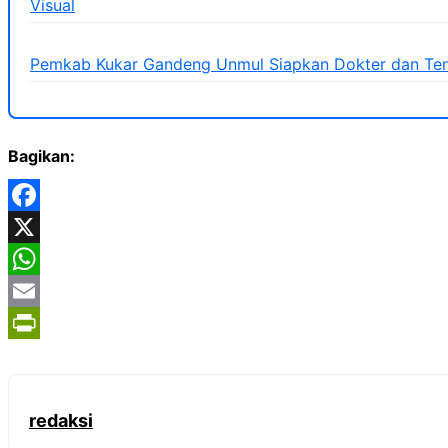
Visual
Pemkab Kukar Gandeng Unmul Siapkan Dokter dan Ten
Bagikan:
Facebook
X
WhatsApp
Email
PrintFriendly
redaksi