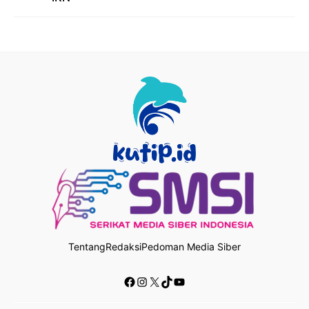
Tentang
Redaksi
Pedoman Media Siber
Facebook
Instagram
X
TikTok
YouTube