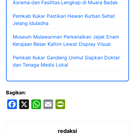
Asrama dan Fasilitas Lengkap di Muara Badak
Pemkab Kukar Pastikan Hewan Kurban Sehat
Jelang Iduladha
Museum Mulawarman Perkenalkan Jejak Enam
Kerajaan Besar Kaltim Lewat Display Visual
Pemkab Kukar Gandeng Unmul Siapkan Dokter
dan Tenaga Medis Lokal
Bagikan:
F
X
W
E
Pr
a
h
m
in
c
at
ai
tF
e
s
l
ri
redaksi