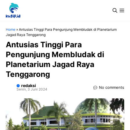
Langsung
Me
ke
isi
Home
»
Antusias Tinggi Para Pengunjung Membludak di Planetarium
Jagad Raya Tenggarong
Antusias Tinggi Para
Pengunjung Membludak di
Planetarium Jagad Raya
Tenggarong
redaksi
No comments
Senin, 3 Juni 2024