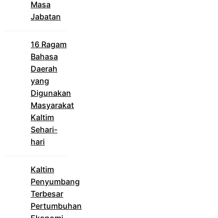
Masa
Jabatan
16 Ragam
Bahasa
Daerah
yang
Digunakan
Masyarakat
Kaltim
Sehari-
hari
Kaltim
Penyumbang
Terbesar
Pertumbuhan
Ekonomi