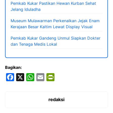
Pemkab Kukar Pastikan Hewan Kurban Sehat
Jelang Iduladha
Museum Mulawarman Perkenalkan Jejak Enam
Kerajaan Besar Kaltim Lewat Display Visual
Pemkab Kukar Gandeng Unmul Siapkan Dokter
dan Tenaga Medis Lokal
Bagikan:
F
X
W
E
Pr
a
h
m
in
c
at
ai
tF
e
s
l
ri
redaksi
b
A
e