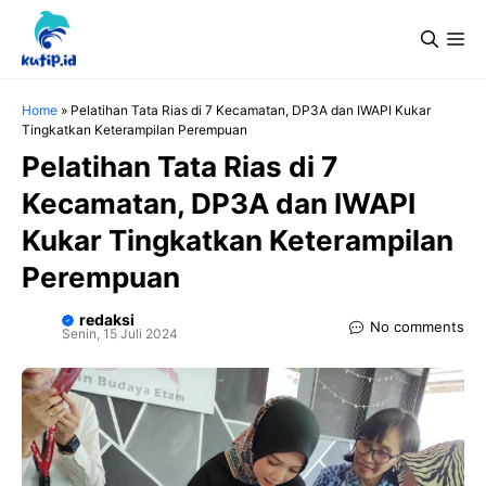
Langsung
Me
ke
isi
Home
»
Pelatihan Tata Rias di 7 Kecamatan, DP3A dan IWAPI Kukar
Tingkatkan Keterampilan Perempuan
Pelatihan Tata Rias di 7
Kecamatan, DP3A dan IWAPI
Kukar Tingkatkan Keterampilan
Perempuan
redaksi
No comments
Senin, 15 Juli 2024