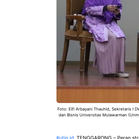
Foto: Elfi Arbayani Thauhid, Sekretaris I
dan Bisnis Universitas Mulawarman (Unmul
Kutip.id
, TENGGARONG – Peran strat