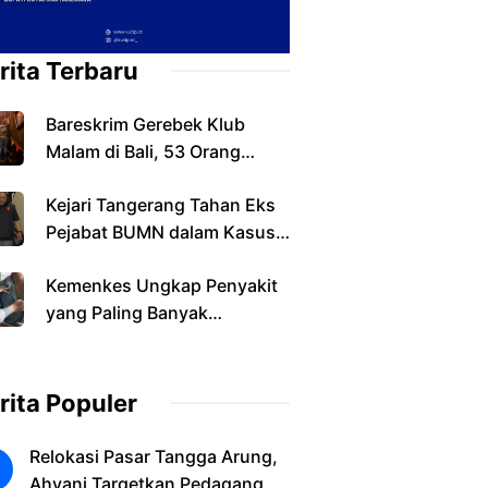
rita Terbaru
Bareskrim Gerebek Klub
Malam di Bali, 53 Orang
Diamankan dalam Kasus
Kejari Tangerang Tahan Eks
Narkoba
Pejabat BUMN dalam Kasus
Dugaan Korupsi Sewa
Kemenkes Ungkap Penyakit
Pesawat
yang Paling Banyak
Ditemukan pada Warga
Indonesia
rita Populer
Relokasi Pasar Tangga Arung,
Ahyani Targetkan Pedagang