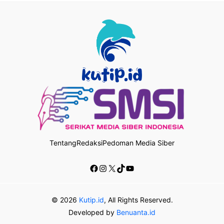
Tentang
Redaksi
Pedoman Media Siber
Facebook
Instagram
X
TikTok
YouTube
© 2026
Kutip.id
, All Rights Reserved.
Developed by
Benuanta.id