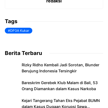
e
s
l
ri
redaksi
b
A
e
o
p
n
Tags
o
p
dl
DP3A Kukar
k
y
Berita Terbaru
Rizky Ridho Kembali Jadi Sorotan, Blunder
Berujung Indonesia Tersingkir
Bareskrim Gerebek Klub Malam di Bali, 53
Orang Diamankan dalam Kasus Narkoba
Kejari Tangerang Tahan Eks Pejabat BUMN
dalam Kasus Dugaan Korupsi Sewa