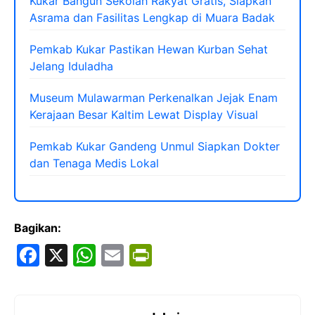
Kukar Bangun Sekolah Rakyat Gratis, Siapkan
Asrama dan Fasilitas Lengkap di Muara Badak
Pemkab Kukar Pastikan Hewan Kurban Sehat
Jelang Iduladha
Museum Mulawarman Perkenalkan Jejak Enam
Kerajaan Besar Kaltim Lewat Display Visual
Pemkab Kukar Gandeng Unmul Siapkan Dokter
dan Tenaga Medis Lokal
Bagikan:
F
X
W
E
Pr
a
h
m
in
c
at
ai
tF