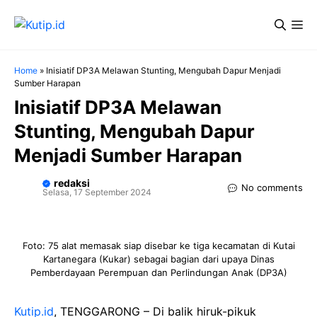
Langsung
Me
ke
isi
Home
»
Inisiatif DP3A Melawan Stunting, Mengubah Dapur Menjadi
Sumber Harapan
Inisiatif DP3A Melawan
Stunting, Mengubah Dapur
Menjadi Sumber Harapan
redaksi
No comments
Selasa, 17 September 2024
Foto: 75 alat memasak siap disebar ke tiga kecamatan di Kutai
Kartanegara (Kukar) sebagai bagian dari upaya Dinas
Pemberdayaan Perempuan dan Perlindungan Anak (DP3A)
Kutip.id
, TENGGARONG – Di balik hiruk-pikuk