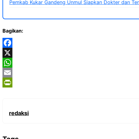
Pemkab Kukar Gandeng Unmul Siapkan Dokter dan Ten
Bagikan:
Facebook
X
WhatsApp
Email
PrintFriendly
redaksi