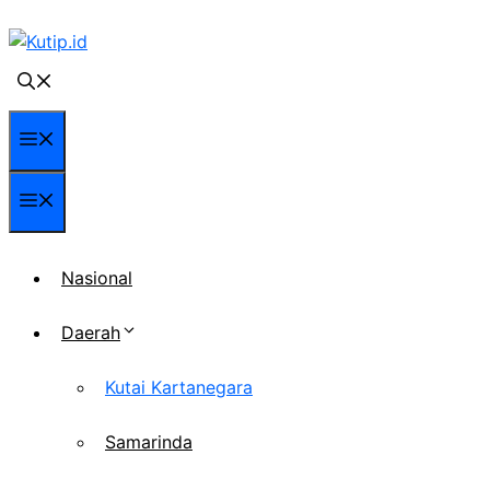
Langsung
ke
isi
Menu
Menu
Nasional
Daerah
Kutai Kartanegara
Samarinda