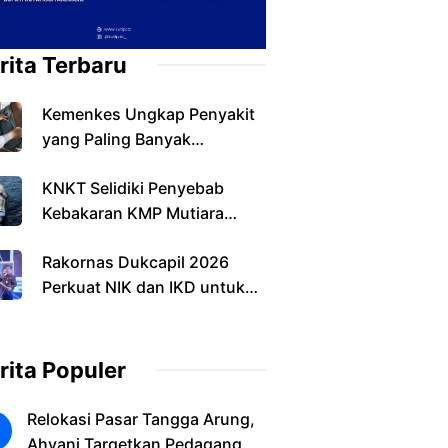
rita Terbaru
Kemenkes Ungkap Penyakit
yang Paling Banyak
Ditemukan pada Warga
KNKT Selidiki Penyebab
Indonesia
Kebakaran KMP Mutiara
Sentosa II, Operasi SAR
Rakornas Dukcapil 2026
Resmi Berakhir
Perkuat NIK dan IKD untuk
Layanan Digital
rita Populer
Relokasi Pasar Tangga Arung,
Ahyani Targetkan Pedagang