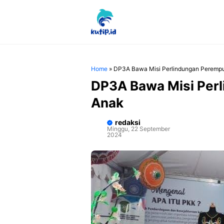
Langsung
ke
isi
Home
»
DP3A Bawa Misi Perlindungan Peremp
DP3A Bawa Misi Per
Anak
redaksi
Minggu, 22 September
2024