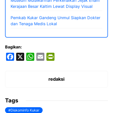
Museum Mulawarman Perkenalkan Jejak Enam
Kerajaan Besar Kaltim Lewat Display Visual
Pemkab Kukar Gandeng Unmul Siapkan Dokter
dan Tenaga Medis Lokal
Bagikan:
F
X
W
E
Pr
a
h
m
in
c
at
ai
tF
e
s
l
ri
redaksi
b
A
e
o
p
n
Tags
o
p
dl
Diskominfo Kukar