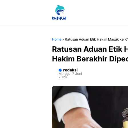
Langsung
ke
isi
Home
»
Ratusan Aduan Etik Hakim Masuk ke KY
Ratusan Aduan Etik 
Hakim Berakhir Dipe
redaksi
Minggu, 7 Juni
2026