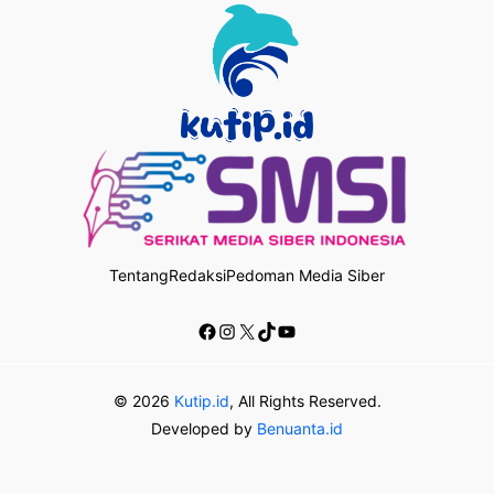
Tentang
Redaksi
Pedoman Media Siber
Facebook
Instagram
X
TikTok
YouTube
© 2026
Kutip.id
, All Rights Reserved.
Developed by
Benuanta.id