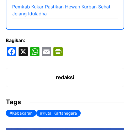
Pemkab Kukar Pastikan Hewan Kurban Sehat
Jelang Iduladha
Bagikan:
F
X
W
E
Pr
a
h
m
in
c
at
ai
tF
e
s
l
ri
redaksi
b
A
e
o
p
n
Tags
o
p
dl
Kebakaran
Kutai Kartanegara
k
y