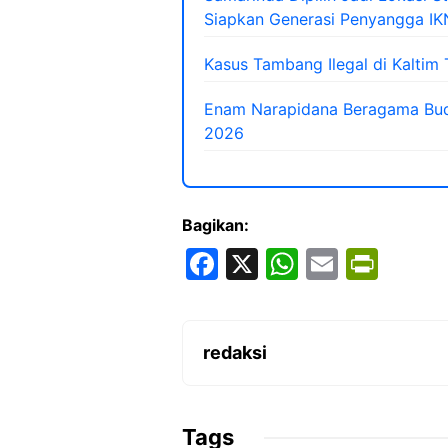
Siapkan Generasi Penyangga IK
Kasus Tambang Ilegal di Kalti
Enam Narapidana Beragama Budd
2026
Bagikan:
F
X
W
E
Pr
a
h
m
in
c
at
ai
tF
e
s
l
ri
redaksi
b
A
e
o
p
n
Tags