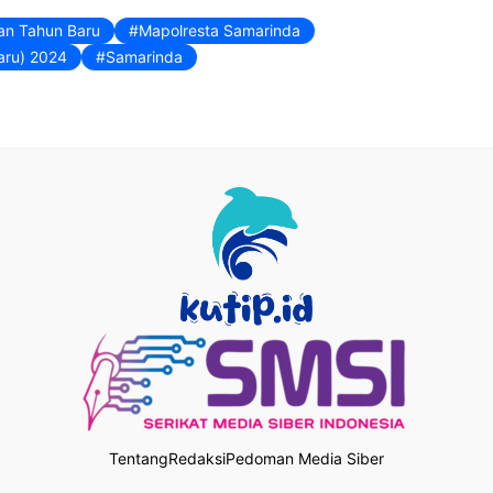
dan Tahun Baru
Mapolresta Samarinda
aru) 2024
Samarinda
Tentang
Redaksi
Pedoman Media Siber