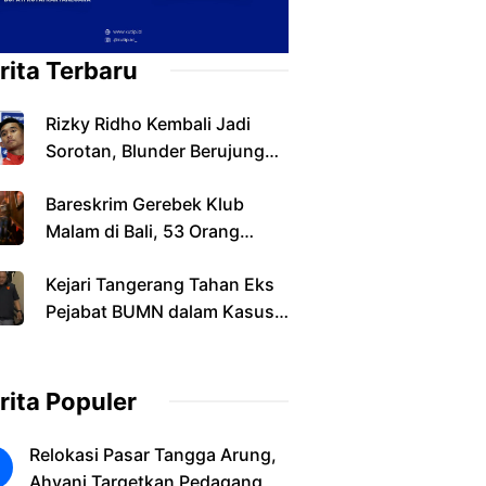
rita Terbaru
Rizky Ridho Kembali Jadi
Sorotan, Blunder Berujung
Indonesia Tersingkir
Bareskrim Gerebek Klub
Malam di Bali, 53 Orang
Diamankan dalam Kasus
Kejari Tangerang Tahan Eks
Narkoba
Pejabat BUMN dalam Kasus
Dugaan Korupsi Sewa
Pesawat
rita Populer
Relokasi Pasar Tangga Arung,
Ahyani Targetkan Pedagang