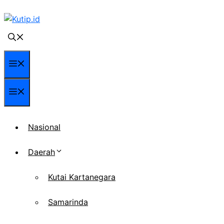
Langsung
ke
isi
Menu
Menu
Nasional
Daerah
Kutai Kartanegara
Samarinda