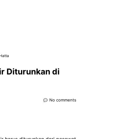
Hatta
 Diturunkan di
No comments
r harus diturunkan dari pesawat