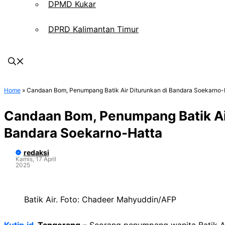
DPMD Kukar
DPRD Kalimantan Timur
Home
»
Candaan Bom, Penumpang Batik Air Diturunkan di Bandara Soekarno-
Candaan Bom, Penumpang Batik Air
Bandara Soekarno-Hatta
redaksi
Kamis, 17 April
2025
Batik Air. Foto: Chadeer Mahyuddin/AFP
Kutip.id
, Tangerang
– Seorang penumpang wanita Batik Ai