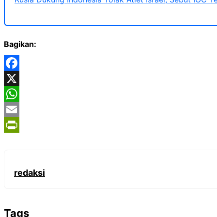
Bagikan:
Facebook
X
WhatsApp
Email
PrintFriendly
redaksi
Tags