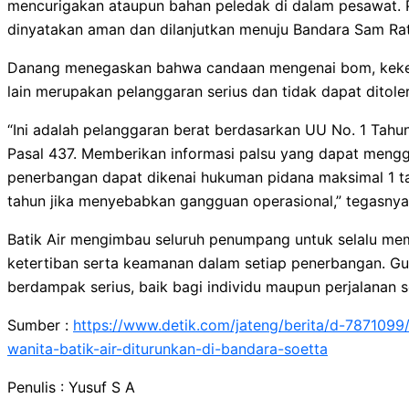
mencurigakan ataupun bahan peledak di dalam pesawat.
dinyatakan aman dan dilanjutkan menuju Bandara Sam Rat
Danang menegaskan bahwa candaan mengenai bom, keker
lain merupakan pelanggaran serius dan tidak dapat ditol
“Ini adalah pelanggaran berat berdasarkan UU No. 1 Tah
Pasal 437. Memberikan informasi palsu yang dapat meng
penerbangan dapat dikenai hukuman pidana maksimal 1 ta
tahun jika menyebabkan gangguan operasional,” tegasnya
Batik Air mengimbau seluruh penumpang untuk selalu me
ketertiban serta keamanan dalam setiap penerbangan. Gu
berdampak serius, baik bagi individu maupun perjalanan 
Sumber :
https://www.detik.com/jateng/berita/d-78710
wanita-batik-air-diturunkan-di-bandara-soetta
Penulis : Yusuf S A