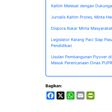
Kaltim Melesat dengan Dukungan 
Jurnalis Kaltim Protes, Minta 
Dispora Kukar Minta Masyaraka
Legislator Karang Paci Siap Pas
Pendidikan
Usulan Pembangunan Flyover di
Masuk Perencanaan Dinas PUPR
Bagikan:
F
X
W
E
Pr
a
h
m
in
c
at
ai
tF