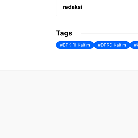
e
s
l
ri
redaksi
b
A
e
o
p
n
Tags
o
p
dl
BPK RI Kaltim
DPRD Kaltim
k
y