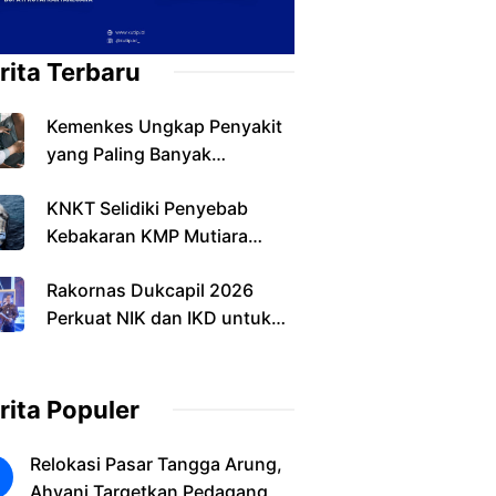
rita Terbaru
Kemenkes Ungkap Penyakit
yang Paling Banyak
Ditemukan pada Warga
KNKT Selidiki Penyebab
Indonesia
Kebakaran KMP Mutiara
Sentosa II, Operasi SAR
Rakornas Dukcapil 2026
Resmi Berakhir
Perkuat NIK dan IKD untuk
Layanan Digital
rita Populer
Relokasi Pasar Tangga Arung,
Ahyani Targetkan Pedagang