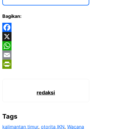
Bagikan:
Facebook
X
WhatsApp
Email
PrintFriendly
redaksi
Tags
kalimantan timur
, 
otorita IKN
, 
Wacana